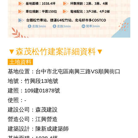
▼森茂松竹
建案詳細資料▼
土地資料
基地位置
：台中市
北屯區南興三路VS順興街口
地號
：
竹興段13地號
建照
：109建01878號
使照
：-
建設公司
：森茂建設
營造公司
：江興營造
建築設計
：陳新成建築師