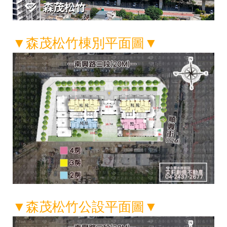
▼森茂松竹棟別平面圖▼
▼森茂松竹公設平面圖▼