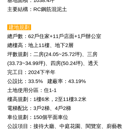
基地面積
：
1038.4
坪
主要結構
：RC鋼筋混泥土
建地規劃
總戶數
：62戶住家+11戶店面+1戶辦公室
總樓高
：地上11樓、地下2層
坪數規劃
：二房(24.05~25.72坪)
、三房
(33.73~34.99坪)
、四房(50.24坪)、透天
完工日
：2024下半年
公設比
：33.5%
建蔽率
：43.19%
土地使用分區
：住1-1
樓高規劃
：1樓6米，2至11樓3.2米
電梯配比
：3戶2梯、4戶2梯
車位規劃
：150個平面車位
公設項目
：接待大廳、中庭花園、閱覽室、廚藝教