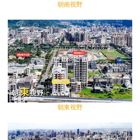
朝南視野
朝東視野