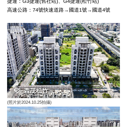
捷運
：G3捷運(舊社站)、G4捷運(松竹站)
高速公路：
74號快速道路→國道1號→國道4號
(照片於2024.10.25拍攝)