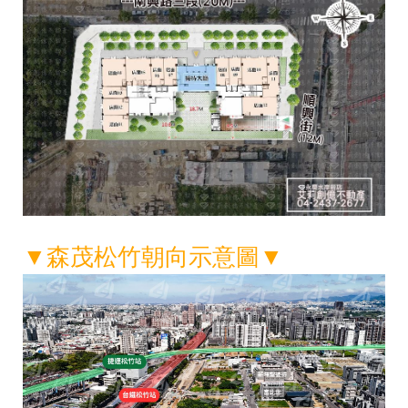
▼森茂松竹朝向示意圖▼