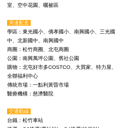
室、空中花園、曬被區
周邊配套
學區
：東光國小、僑孝國小、南興國小、三光國
中、北新國中、南興國中
商圈
：松竹商圈、北屯商圈
公園
：南興萬坪公園、舊社公園
購物
：北屯好市多COSTCO、大買家、特力屋、
全聯福利中心
傳統市場
：一點利黃昏市場
醫療機構
：慈濟醫院
交通動線
台鐵
：松竹車站