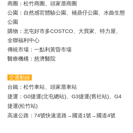
商圈
：松竹商圈、頭家厝商圈
公園
：自然感官體驗公園、補鼎仔公園、水曲生態
公園
購物
：北屯好市多COSTCO、大買家、特力屋、
全聯福利中心
傳統市場
：一點利黃昏市場
醫療機構
：慈濟醫院
交通動線
台鐵
：松竹車站、頭家厝車站
捷運
：G0捷運(北屯總站)、G3捷運(舊社站)、G4
捷運(松竹站)
高速公路：
74號快速道路→國道1號→國道4號