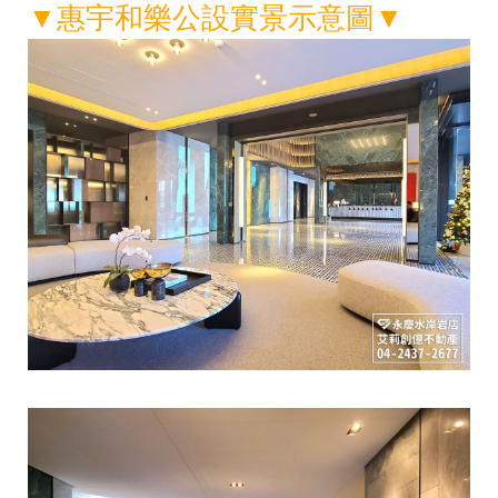
▼
惠宇和樂公設實景示意圖
▼