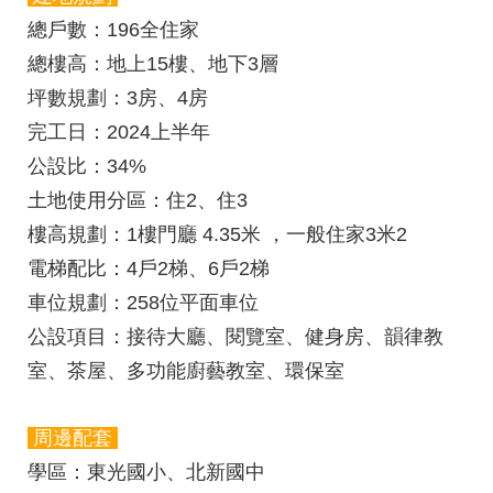
總戶數
：196全住家
總樓高
：地上15樓、地下3層
坪數規劃
：3房、4房
完工日
：2024上半年
公設比
：34%
土地使用分區
：住2、住3
樓高規劃
：1樓門廳 4.35米 ，一般住家3米2
電梯配比：
4戶2梯、6
戶2梯
車位規劃
：258位平面車位
公設項目
：接待大廳、閱覽室、健身房、韻律教
室、茶屋、多功能廚藝教室、環保室
周邊配套
學區
：東光國小、北新國中