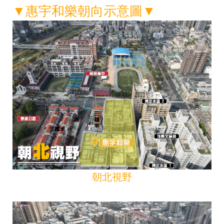
▼
惠宇和樂朝向示意圖
▼
朝北視野