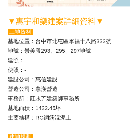
▼
惠宇和樂建案詳細資料
▼
土地資料
基地位置
：
台中市北屯區軍福十八路333號
地號
：
景美段293、295、297地號
建照
：-
使照
：-
建設公司
：
惠信建設
營造公司
：薰漢營造
事務所
：莊永芳建築師事務所
基地面積
：
1422.45
坪
主要結構
：RC鋼筋混泥土
建地規劃