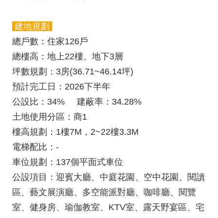
建地規劃
總戶數
：住家126戶
總樓高
：地上22樓、地下3層
坪數規劃
：3房(36.71~46.14坪)
預計完工日
：2026下半年
公設比
：34%
建蔽率
：34.28%
土地使用分區
：商1
樓高規劃
：1樓7M，2~22樓3.3M
電梯配比：
-
車位規劃
：137個平面式車位
公設項目
：迎賓大廳、中庭花園、空中花園、閱讀
區、藝文展演廳、多空能派對廳、咖啡廳、閱覽
室、健身房、瑜伽教室、KTV室、露天野宴區、宅