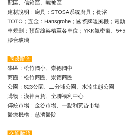
配區、信箱區、曬被區
建材說明
：廚具：STOSA系統廚具；衛浴：
TOTO；五金：Hansgrohe；國際牌暖風機；電動
車規劃：預留線架槽至各車位；YKK氣密窗、5+5
膠合玻璃
周邊配套
學區
：松竹國小、崇德國中
商圈
：松竹商圈、崇德商圈
公園
：823公園、二分埔公園、水湳生態公園
購物
：漢神百貨、全聯福利中心
傳統市場
：金谷市場、一點利黃昏市場
醫療機構
：慈濟醫院
交通動線