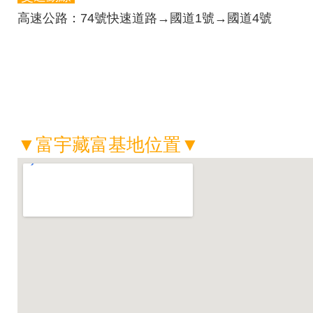
高速公路：
74號快速道路→國道1號→國道4號
▼
富宇藏富
基地位置
▼