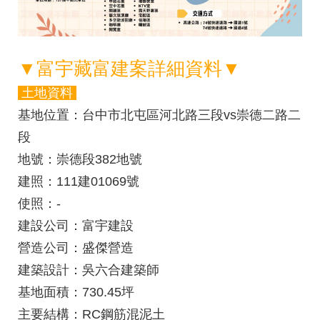
▼富宇藏富建案詳細資料
▼
土地資料
基地位置
：台中市北屯區河北路三段vs崇德二路二
段
地號
：崇德段382地號
建照
：111建01069號
使照
：-
建設公司
：富宇建設
營造公司
：盛傑營造
建築設計
：吳六合建築師
基地面積
：730.45坪
主要結構
：RC鋼筋混泥土