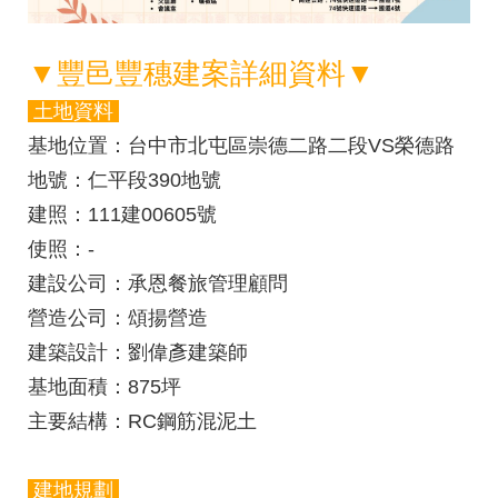
▼豐邑豐穗建案詳細資料▼
土地資料
基地位置
：台中市北屯區崇德二路二段VS榮德路
地號
：仁平段390地號
建照
：111建00605號
使照
：-
建設公司
：承恩餐旅管理顧問
營造公司
：頌揚營造
建築設計
：劉偉彥建築師
基地面積
：875坪
主要結構
：RC鋼筋混泥土
建地規劃