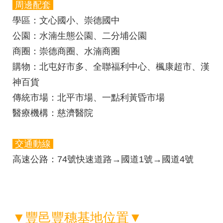
周邊配套
學區
：文心國小、崇德國中
公園
：水湳生態公園、二分埔公園
商圈：
崇德商圈、水湳商圈
購物
：北屯好市多、全聯福利中心、楓康超市、漢
神百貨
傳統市場
：北平市場、一點利黃昏市場
醫療機構
：慈濟醫院
交通動線
高速公路：
74號快速道路→國道1號→國道4號
▼豐邑豐穗基地位置▼