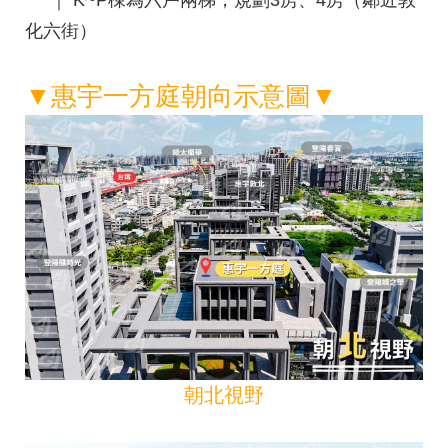
｜
K~P棟為六戶兩梯，規劃3房、4房（鄰近敦
化六街）
▼
惠宇一方庭朝向示意圖
▼
朝北視野