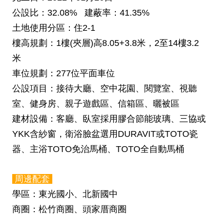
公設比
：32.08%
建蔽率
：41.35%
土地使用分區
：住2-1
樓高規劃
：1樓(夾層)高8.05+3.8米，2至14樓3.2
米
車位規劃
：277位平面車位
公設項目
：接待大廳、空中花園、閱覽室、視聽
室、健身房、親子遊戲區、信箱區、曬被區
建材設備
：客廳、臥室採用膠合節能玻璃、三協或
YKK含紗窗，衛浴臉盆選用DURAVIT或TOTO瓷
器、主浴TOTO免治馬桶、TOTO全自動馬桶
周邊配套
學區
：東光國小、北新國中
商圈
：松竹商圈、頭家厝商圈