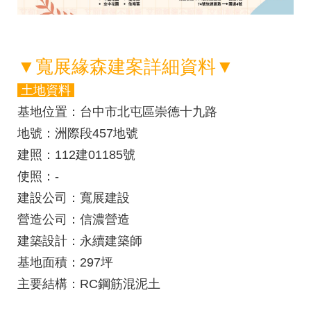
▼寬展緣森建案詳細資料▼
土地資料
基地位置
：台中市北屯區崇德十九路
地號
：洲際段457地號
建照
：112建01185號
使照
：-
建設公司
：寬展建設
營造公司
：信濃營造
建築設計
：永續建築師
基地面積
：297坪
主要結構
：RC鋼筋混泥土