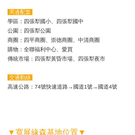
周邊配套
學區
：四張犁國小、四張犁國中
公園
：
四張犁公園
商圈：
四平商圈、崇德商圈、中清商圈
購物
：全聯福利中心、愛買
傳統市場
：四張犁黃昏市場、
四張犁夜市
交通動線
高速公路：
74號快速道路→國道1號→國道4號
▼寬展緣森基地位置▼