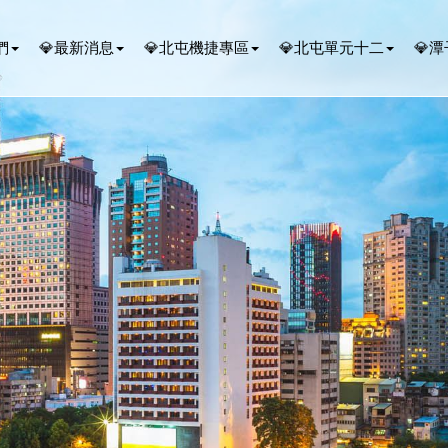
們
💎最新消息
💎北屯機捷專區
💎北屯單元十二
💎