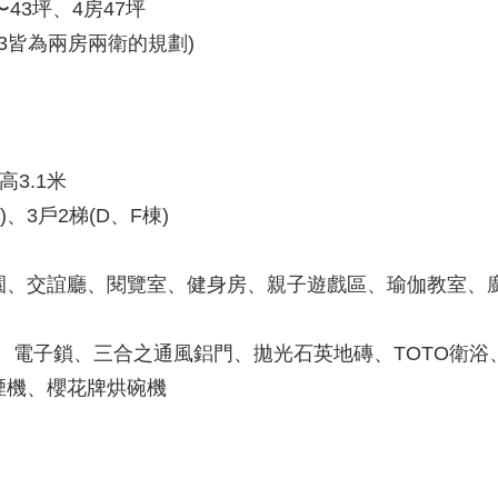
〜43坪、4房47坪
3.H3皆為兩房兩衛的規劃)
高3.1米
)、3戶2梯(D、F棟)
園、交誼廳、閱覽室、健身房、親子遊戲區、瑜伽教室、
浴、電子鎖、三合之通風鋁門、拋光石英地磚、TOTO衛浴
煙機、櫻花牌烘碗機