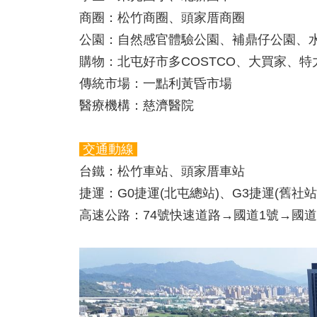
商圈：
松竹商圈、頭家厝商圈
公園：
自然感官體驗公園、補鼎仔公園、
購物：
北屯好市多COSTCO、大買家、
傳統市場：
一點利黃昏市場
醫療機構：
慈濟醫院
交通動線
台鐵：
松竹車站、頭家厝車站
捷運：
G0捷運(北屯總站)、G3捷運(舊社站
高速公路：
74號快速道路→國道1號→國道