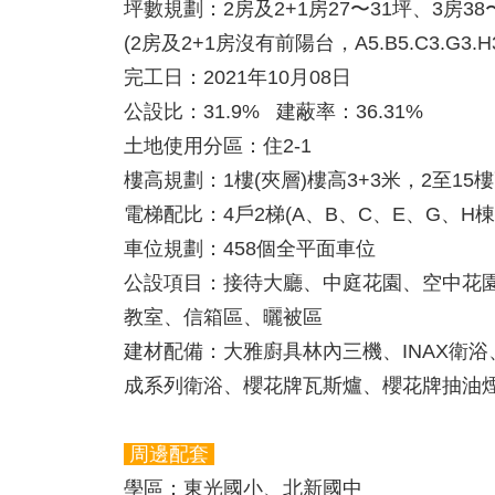
坪數規劃：
2房及2+1房27〜31坪、3房38
(2房及2+1房沒有前陽台，A5.B5.C3.G
完工日：
2021年10月08日
公設比：
31.9% 建蔽率：36.31%
土地使用分區：
住2-1
樓高規劃：
1樓(夾層)樓高3+3米，2至15樓
電梯配比：
4戶2梯(A、B、C、E、G、H棟
車位規劃：
458個全平面車位
公設項目：
接待大廳、中庭花園、空中花
教室、信箱區、曬被區
建材配備：
大雅廚具林內三機、INAX衛
成系列衛浴、櫻花牌瓦斯爐、櫻花牌抽油
周邊配套
學區：
東光國小、北新國中