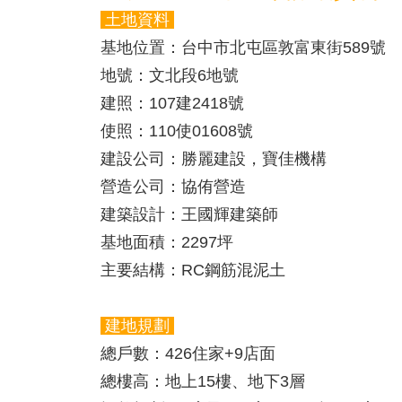
土地資料
基地位置：
台中市北屯區敦富東街589號
地號：
文北段6地號
建照：
107建2418號
使照：
110使01608號
建設公司：
勝麗建設，寶佳機構
營造公司：
協侑營造
建築設計：
王國輝建築師
基地面積：
2297坪
主要結構：
RC鋼筋混泥土
建地規劃
總戶數：
426住家+9店面
總樓高：
地上15樓、地下3層